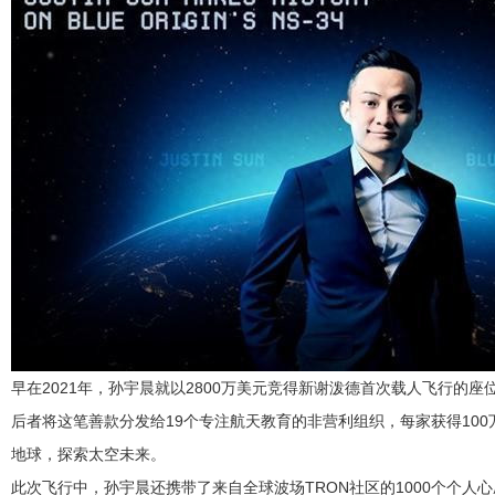
早在2021年，孙宇晨就以2800万美元竞得新谢泼德首次载人飞行的座位，该
后者将这笔善款分发给19个专注航天教育的非营利组织，每家获得10
地球，探索太空未来。
此次飞行中，孙宇晨还携带了来自全球波场TRON社区的1000个个人